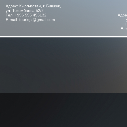
Адрес: Кыргызстан, г. Бишкек,
ул. Токомбаева 52/2
Тел: +996 555 455132
Адре
E-mail: tourkgz@gmail.com
Т
E-m